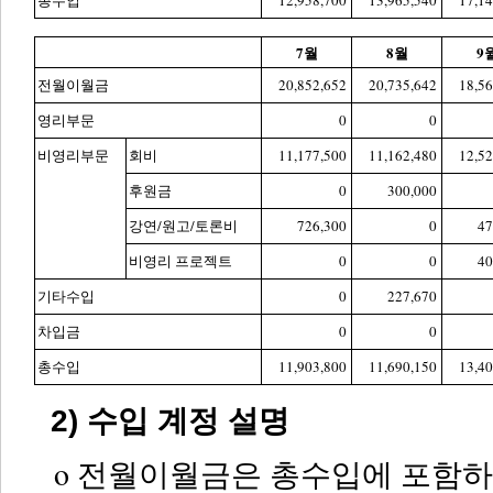
총수입
12,958,700
13,965,540
17,14
7월
8월
9
전월이월금
20,852,652
20,735,642
18,56
영리부문
0
0
비영리부문
회비
11,177,500
11,162,480
12,52
후원금
0
300,000
강연/원고/토론비
726,300
0
47
비영리 프로젝트
0
0
40
기타수입
0
227,670
차입금
0
0
총수입
11,903,800
11,690,150
13,40
2) 수입 계정 설명
o 전월이월금은 총수입에 포함하